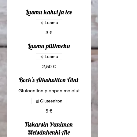
Luomu kahvi ja tee
Luomu
3 €
Luomu pillimehu
Luomu
2,50 €
Bock's Alkoholiton Olut
Gluteeniton pienpanimo olut
Gluteeniton
5 €
Fiskarsin Panimon
Metsänhenki Ale