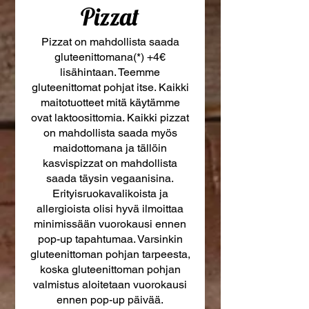
Pizzat
Pizzat on mahdollista saada
gluteenittomana(*) +4€
lisähintaan. Teemme
gluteenittomat pohjat itse. Kaikki
maitotuotteet mitä käytämme
ovat laktoosittomia. Kaikki pizzat
on mahdollista saada myös
maidottomana ja tällöin
kasvispizzat on mahdollista
saada täysin vegaanisina.
Erityisruokavalikoista ja
allergioista olisi hyvä ilmoittaa
minimissään vuorokausi ennen
pop-up tapahtumaa. Varsinkin
gluteenittoman pohjan tarpeesta,
koska gluteenittoman pohjan
valmistus aloitetaan vuorokausi
ennen pop-up päivää.