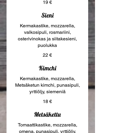
19 €
Sieni
Kermakastike, mozzarella,
valkosipuli, rosmariini,
osterivinokas ja siitakesieni,
puolukka
22 €
Kimchi
Kermakastike, mozzarella,
Metsäketun kimchi, punasipuli,
yrttiöljy, siemeniä
18 €
Metsäkettu
Tomaattikastike, mozzarella,
omena, punasipuli, yrttiöljy,