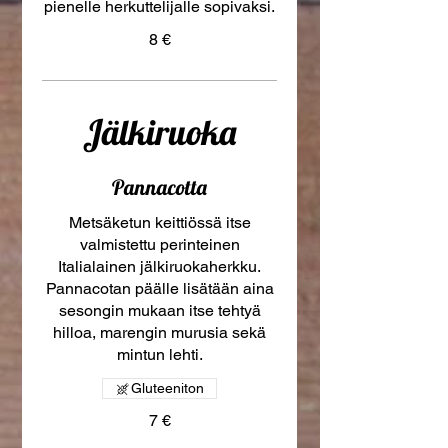
pienelle herkuttelijalle sopivaksi.
8 €
Jälkiruoka
Pannacotta
Metsäketun keittiössä itse
valmistettu perinteinen
Italialainen jälkiruokaherkku.
Pannacotan päälle lisätään aina
sesongin mukaan itse tehtyä
hilloa, marengin murusia sekä
mintun lehti.
Gluteeniton
7 €