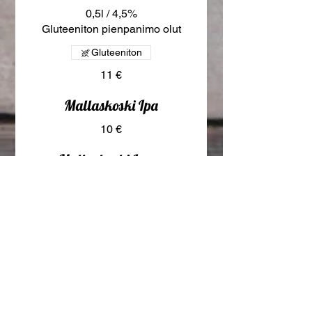
0,5l / 4,5%
Gluteeniton pienpanimo olut
Gluteeniton
11 €
Mallaskoski Ipa
10 €
Mallaskoski Lager
8,5 €
Ägräs Vadelmalonkero
0,33l / 4,5%
Ägräsin raikas ja kauniin värinen
long drink, jossa aromikas
vadelma yhdistyy ginin kanssa.
Ägräs Distillery on kotimainen,