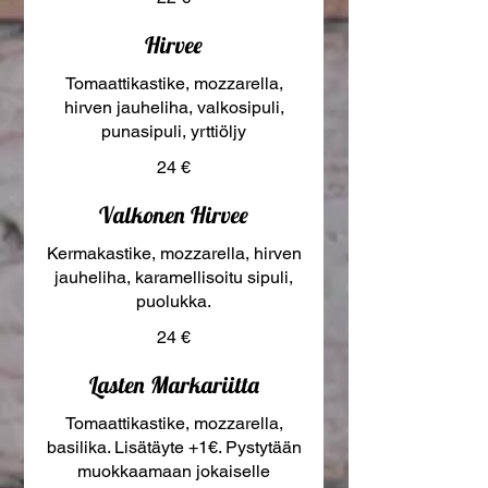
Hirvee
Tomaattikastike, mozzarella,
hirven jauheliha, valkosipuli,
punasipuli, yrttiöljy
24 €
Valkonen Hirvee
Kermakastike, mozzarella, hirven
jauheliha, karamellisoitu sipuli,
puolukka.
24 €
Lasten Markariitta
Tomaattikastike, mozzarella,
basilika. Lisätäyte +1€. Pystytään
muokkaamaan jokaiselle