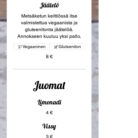
Jäätelö
Metsäketun keittiössä itse
valmistettua vegaanista ja
gluteenitonta jäätelöä.
Annokseen kuuluu yksi pallo.
Vegaaninen
Gluteeniton
8 €
Juomat
Limonadi
4 €
Vissy
3 €