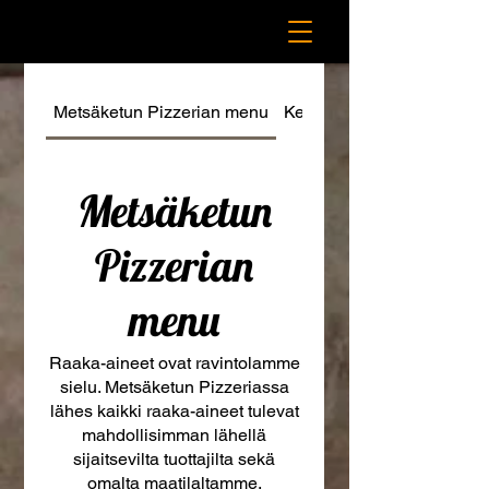
Metsäketun Pizzerian menu
Kettukahvilan Menu
Metsäketun
Pizzerian
menu
Raaka-aineet ovat ravintolamme
sielu. Metsäketun Pizzeriassa
lähes kaikki raaka-aineet tulevat
mahdollisimman lähellä
sijaitsevilta tuottajilta sekä
omalta maatilaltamme.