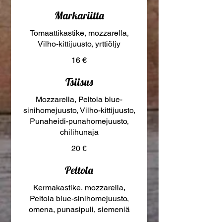
Markariitta
Tomaattikastike, mozzarella,
Vilho-kittijuusto, yrttiöljy
16 €
Tsiisus
Mozzarella, Peltola blue-
sinihomejuusto, Vilho-kittijuusto,
Punaheidi-punahomejuusto,
chilihunaja
20 €
Peltola
Kermakastike, mozzarella,
Peltola blue-sinihomejuusto,
omena, punasipuli, siemeniä