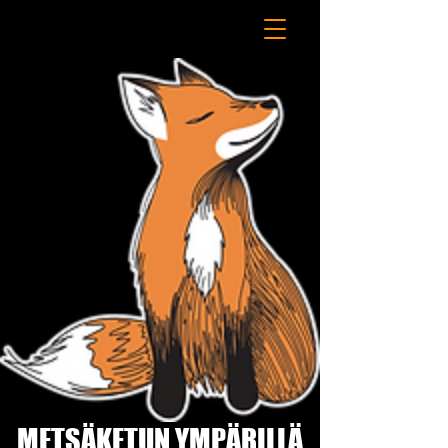
METSÄKETUN YMPÄRILLÄ